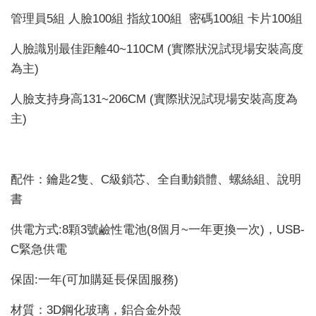
管理員5組 人臉100組 指紋100組 密碼100組 卡片100組
人臉識別最佳距離40~110CM (實際狀況試現場安裝高度
為主)
人臉支持身高131~206CM (實際狀況試現場安裝高度為
主)
配件：鑰匙2隻、C級鎖芯、全自動鎖體、螺絲組、說明
書
供電方式:8顆3號鹼性電池(8個月~一年更換一次)，USB-
C緊急供電
保固:一年(可加購延長保固服務)
材質：3D鋼化玻璃，鋁合金外殼