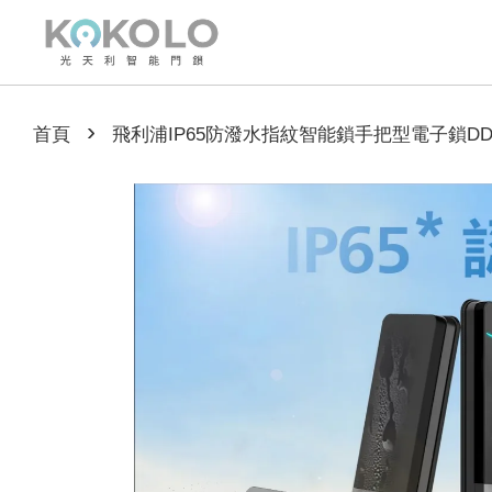
›
首頁
飛利浦IP65防潑水指紋智能鎖手把型電子鎖DD