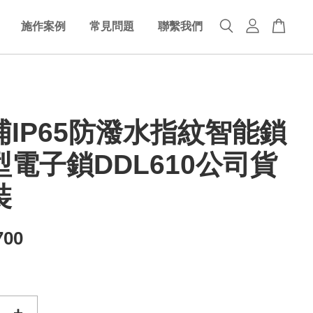
施作案例
常見問題
聯繫我們
浦IP65防潑水指紋智能鎖
電子鎖DDL610公司貨
裝
700
+