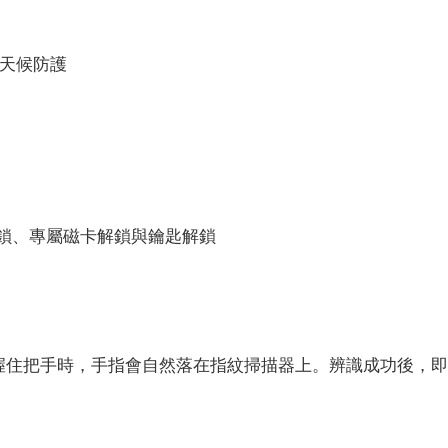
全天候防護
鎖、專屬磁卡解鎖與鑰匙解鎖
當您握住把手時，手指會自然落在指紋掃描器上。辨識成功後，