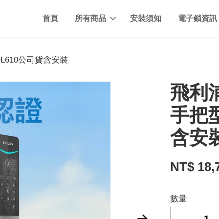
首頁
所有商品
安裝須知
電子鎖資訊
L610公司貨含安裝
飛利
手把型
含安
NT$ 18,
數量
-