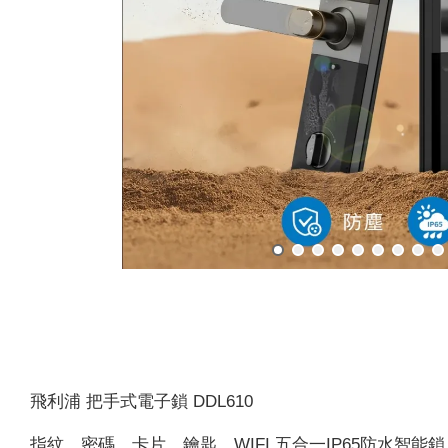
飛利浦 把手式電子鎖 DDL610
指紋、密碼、卡片、鑰匙、WIFI 五合一IP65防水智能鎖