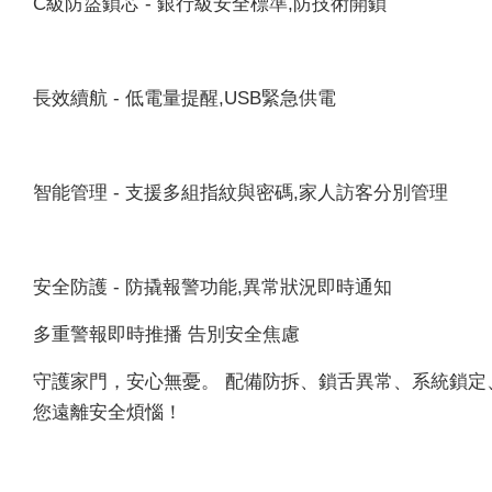
C級防盜鎖芯 - 銀行級安全標準,防技術開鎖
長效續航 - 低電量提醒,USB緊急供電
智能管理 - 支援多組指紋與密碼,家人訪客分別管理
安全防護 - 防撬報警功能,異常狀況即時通知
多重警報即時推播 告別安全焦慮
守護家門，安心無憂。 配備防拆、鎖舌異常、系統鎖定
您遠離安全煩惱！