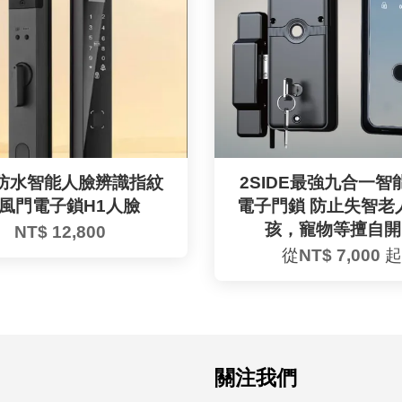
68防水智能人臉辨識指紋
2SIDE最強九合一智
風門電子鎖H1人臉
電子門鎖 防止失智老
孩，寵物等擅自開
NT$ 12,800
從
NT$ 7,000
起
關注我們