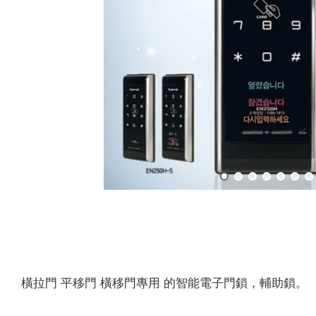
橫拉門 平移門 橫移門專用 的智能電子門鎖，輔助鎖。