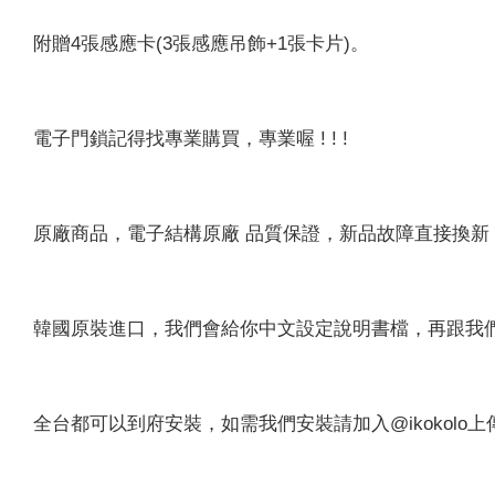
附贈4張感應卡(3張感應吊飾+1張卡片)。
電子門鎖記得找專業購買，專業喔 ! ! !
原廠商品，電子結構原廠 品質保證，新品故障直接換新
韓國原裝進口，我們會給你中文設定說明書檔，再跟我
全台都可以到府安裝，如需我們安裝請加入@ikokol