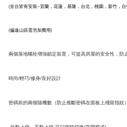
(全台皆有安裝--宜蘭，花蓮，基隆，台北，桃園，新竹，
(偏遠山區需另加費用)
兩個落地螺栓增強鎖定裝置，可提高房屋的安全性，防
時尚/輕巧/修身/良好設計
密碼前的兩個隨機數（防止推斷密碼在面板上殘留指紋