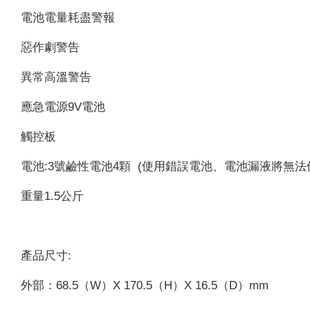
電池電量耗盡警報
惡作劇警告
異常高溫警告
應急電源9V電池
觸控板
電池:3號鹼性電池4顆 (使用錯誤電池、電池漏液將無法
重量1.5公斤
產品尺寸:
外部：68.5（W）X 170.5（H）X 16.5（D）mm