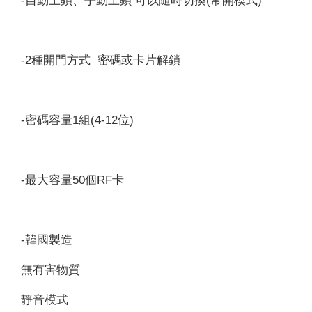
-自動上鎖、手動上鎖 可以隨時切換(常開模式)
-2種開門方式 密碼或卡片解鎖
-密碼容量1組(4-12位)
-最大容量50個RF卡
-韓國製造
無有害物質
靜音模式