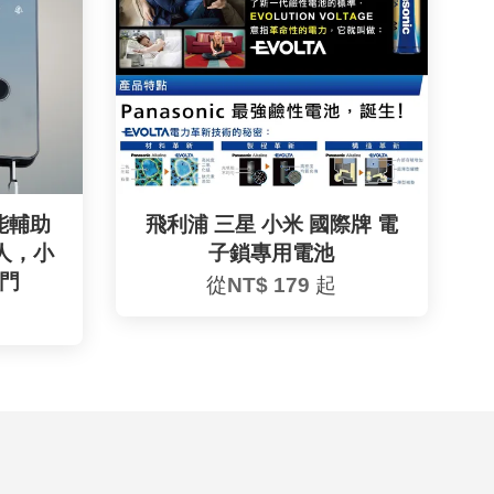
能輔助
飛利浦 三星 小米 國際牌 電
人，小
子鎖專用電池
門
從
NT$ 179
起