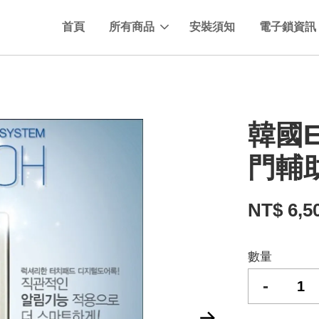
首頁
所有商品
安裝須知
電子鎖資訊
韓國E
門輔
NT$ 6,5
數量
-