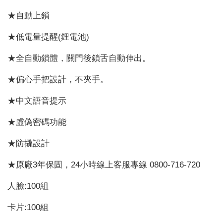
★自動上鎖
★低電量提醒(鋰電池)
★全自動鎖體，關門後鎖舌自動伸出。
★偏心手把設計，不夾手。
★中文語音提示
★虛偽密碼功能
★防撬設計
★原廠3年保固，24小時線上客服專線 0800-716-720
人臉:100組
卡片:100組