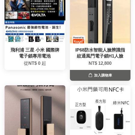
飛利浦 三星 小米 國際牌
IP68防水智能人臉辨識指
電子鎖專用電池
紋通風門電子鎖H1人臉
從
NT$ 0
起
NT$ 12,800
加入購物車