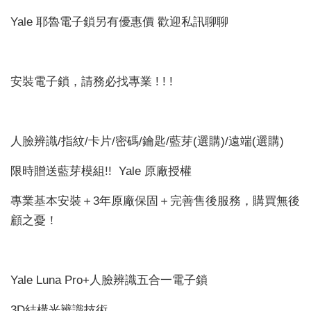
Yale 耶魯電子鎖另有優惠價 歡迎私訊聊聊
安裝電子鎖，請務必找專業 ! ! !
人臉辨識/指紋/卡片/密碼/鑰匙/藍芽(選購)/遠端(選購)
限時贈送藍芽模組!! Yale 原廠授權
專業基本安裝＋3年原廠保固＋完善售後服務，購買無後
顧之憂！
Yale Luna Pro+人臉辨識五合一電子鎖
3D結構光辨識技術