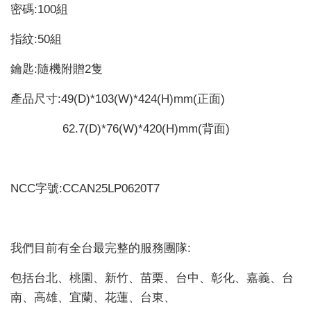
密碼:100組
指紋:50組
鑰匙:隨機附贈2隻
產品尺寸:49(D)*103(W)*424(H)mm(正面)
62.7(D)*76(W)*420(H)mm(背面)
NCC字號:CCAN25LP0620T7
我們目前有全台最完整的服務團隊:
包括台北、桃園、新竹、苗栗、台中、彰化、嘉義、台
南、高雄、宜蘭、花蓮、台東、