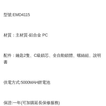
型號:EMD4115
材質：主材質-鋁合金 PC
配件：鑰匙2隻、C級鎖芯、全自動鎖體、螺絲組、說明
書
供電方式:5000MAH鋰電池
保證:一年(可加購延長保修服務)