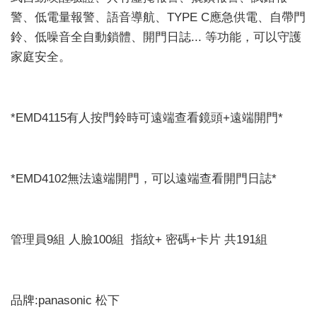
警、低電量報警、語音導航、TYPE C應急供電、自帶門
鈴、低噪音全自動鎖體、開門日誌... 等功能，可以守護
家庭安全。
*EMD4115有人按門鈴時可遠端查看鏡頭+遠端開門*
*EMD4102無法遠端開門，可以遠端查看開門日誌*
管理員9組 人臉100組 指紋+ 密碼+卡片 共191組
品牌:panasonic 松下