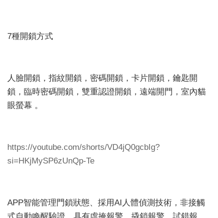
7種開鎖方式
人臉開鎖，指紋開鎖，密碼開鎖，卡片開鎖，鑰匙開
鎖，臨時密碼開鎖，雙重認證開鎖，遠端開門，室內貓
眼螢幕 。
https://youtube.com/shorts/VD4jQ0gcbIg?
si=HKjMySP6zUnQp-Te
APP智能管理門鎖狀態、採用AI人體偵測技術，非接觸
式自動喚醒驗證、具有虛掩報警、撬鎖報警、試錯報