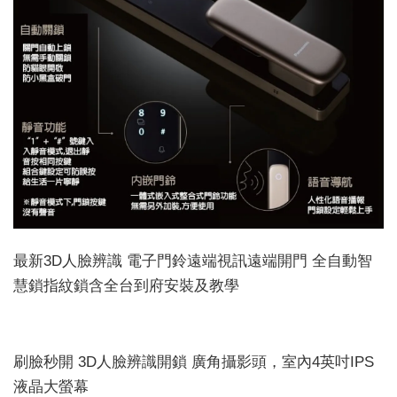
最新3D人臉辨識 電子門鈴遠端視訊遠端開門 全自動智
慧鎖指紋鎖含全台到府安裝及教學
刷臉秒開 3D人臉辨識開鎖 廣角攝影頭，室內4英吋IPS
液晶大螢幕