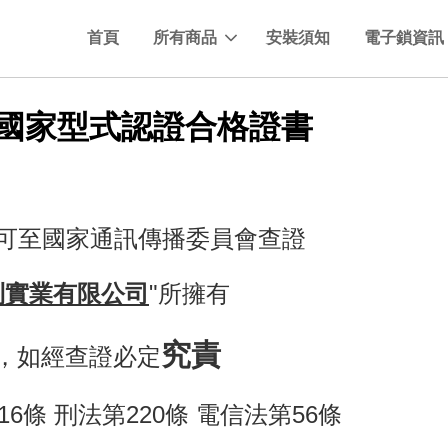
首頁
所有商品
安裝須知
電子鎖資訊
C國家型式認證合格證書
皆可至國家通訊傳播委員會查證
利實業有限公司
"所擁有
究責
，如經查證必定
16條 刑法第220條 電信法第56條